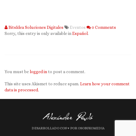
BitsIdea Soluciones Digitales
Eventos
0 Comments
Sorry, this entry is only available in
Español
.
You must be
logged in
to post a comment.
This site uses Akismet to reduce spam.
Learn how your comment
data is processed.
DESARROLLADO CON ♥ POR OSOBUKOMEDIA