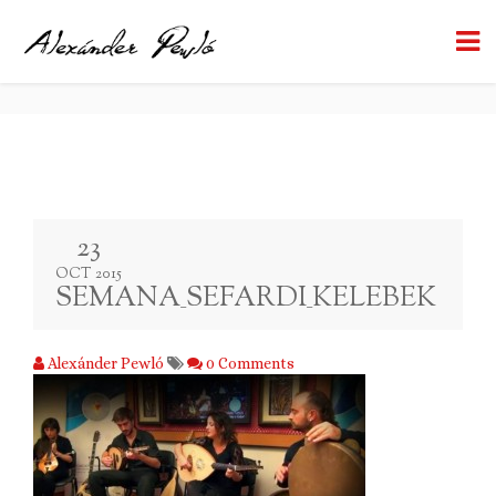
SEMANA_SEFARDI_KELEBEK
BACK TO BLOG
23
OCT 2015
SEMANA_SEFARDI_KELEBEK
Alexánder Pewló
0 Comments