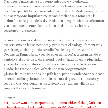
Naciones Unidas tiene su propio calendario y avala cada
conmemoración con una resolución que la argu
–
menta. Así, ha
decidido que 2019 sea el Año Internacional de la Moderación, con el
que se propone impulsar
iniciativas destinadas a fomentar la
inclusión, el respeto de la diversidad, la comprensión, la tolerancia
y la
cooperación entre los pueblos de distintas culturas,
religiones y creencias.
La moderación es vista como un
método para contrarrestar el
extremismo en las sociedades y promover el diálogo, fomentar la
paz, la segu
–
ridad y el desarrollo.
Desde su primera edición,
Noches de Ramadán
ha crecido en esta filosofía, transmitiendo el
sentido y el valor
de la diversidad, profundizando en la pluralidad
y la participación, abriendo nuevas expresiones artísticas sin
olvidar las tradicionales, ofreciendo una programación
pluricultural para todos los públicos, proponiendo
visiones desde
diversas orillas y fomentando la cultura de paz, de tolerancia y de
respeto.
Casi dos semanas de diálogo que van más allá de las
propias fechas del Ramadán
Fuente:
https://www.madrid.es/portales/munimadrid/es/Inicio/Cultura-
ocio-y-deporte/Actividades-y-eventos/Noches-de-Ramadan/