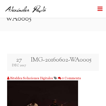
IMG-20160602-
BACK TO BLOG
WA0005
27
IMG-20160602-WA0005
DEC 2017
BitsIdea Soluciones Digitales
0 Comments