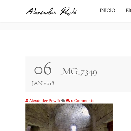
_MG_7349
INICIO
B
06
_MG_7349
JAN 2018
Alexánder Pewló
0 Comments