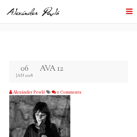
AVA 12
BACK TO BLOG
06
AVA 12
JAN 2018
Alexánder Pewló
0 Comments