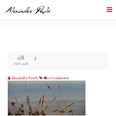
2
BACK TO BLOG
08
2
JAN 2018
Alexánder Pewló
0 Comments